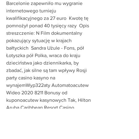
Barcelonie zapewniło mu wygranie 
internetowego turnieju 
kwalifikacyjnego za 27 euro  Kwotę tę 
pomnożył ponad 40 tysięcy razy  Opis 
streszczenie: N Film dokumentalny 
pokazujący sytuację w krajach 
bałtyckich  Sandra Użule - Fons, pół 
Łotyszka pół Polka, wraca do kraju 
dzieciństwa jako dziennikarka, by 
zbadać, jak silne są tam wpływy Rosji 
party casino kasyno na 
wynajemWyp322aty Automatoacutew 
Wideo 2020 8211 Bonusy od 
kuponoacutew kasynowych Tak, Hilton 
Aruba Caribbean Resort Casino 
umożliwia gościom korzystanie z 
basenu  Aby otrzymać możliwość 
dodania opinii, konieczne jest   
sustainablexistence com community 