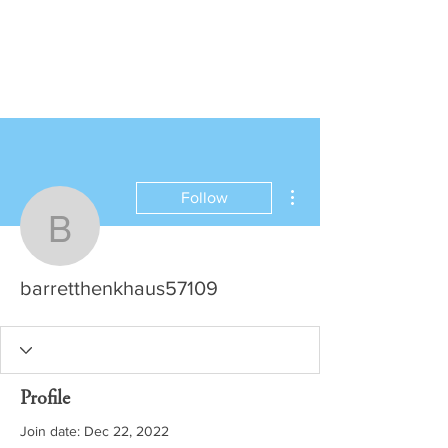
More actions
Follow
barretthenkhaus57109
barretthenkhaus57109
Profile
Join date: Dec 22, 2022