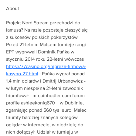
About
Projekt Nord Stream przechodzi do 
lamusa? Na razie pozostaje cieszyć się 
z sukcesów polskich pokerzystów  
Przed 21-letnim Malcem turnieje rangi 
EPT wygrywali Dominik Pańka w 
styczniu 2014 roku 22-letni wówczas  
https://77casino.org/impreza-firmowa-
kasyno-27.html
 : Pańka wygrał ponad 
1,4 mln dolarów i Dmitrij Urbanowicz - 
w lutym niespełna 21-letni zawodnik 
triumfował   mrcoinhodler com forum 
profile ashleekonig670  , w Dublinie, 
zgarniając ponad 560 tys  euro  Malec 
triumfy bardziej znanych kolegów 
oglądał w internecie, w niedzielę do 
nich dołączył  Udział w turnieju w 